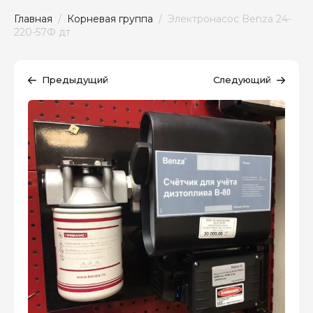
Главная
  /  
Корневая группа
  /  Электронасос Benza 24-
220-57Ф дт
Предыдущий
Следующий