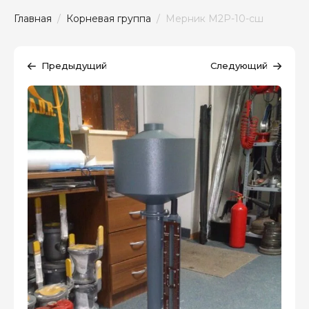
Главная
  /  
Корневая группа
  /  Мерник М2Р-10-сш
Предыдущий
Следующий