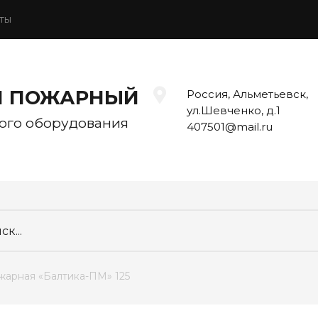
ты
Й ПОЖАРНЫЙ
Россия, Альметьевск,
ул.Шевченко, д.1
ого оборудования
407501@mail.ru
ожарная «Балтика-ПМ» 125