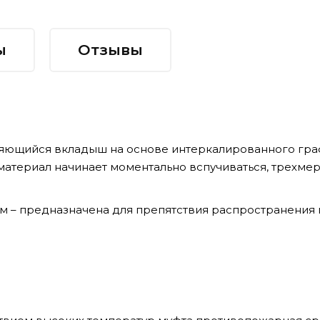
ы
Отзывы
ющийся вкладыш на основе интеркалированного граф
 материал начинает моментально вспучиваться, трехме
 – предназначена для препятствия распространения п