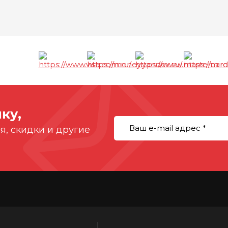
ы
ку,
, скидки и другие