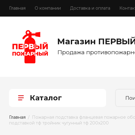
Главная
О компании
Доставка и оплата
Контак
Магазин ПЕРВЫ
Продажа противопожарн
Каталог
Главная
  /  Пожарная подставка фланцевая пожарное об
подставкой тф тройник чугунный тф 200х200