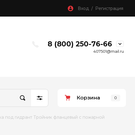
Вход / Регистрация
8 (800) 250-76-66
407501@mail.ru
Корзина
0
ка под гидрант Тройник фланцевый с пожарной 