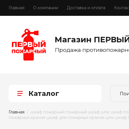
Главная
О компании
Доставка и оплата
Контак
Магазин ПЕРВЫ
Продажа противопожарн
Каталог
Главная
  /  шкаф пожарный пожарный шкаф шпк шкаф п
пожарных кранов шкаф для пожарных кранов шпк шкаф