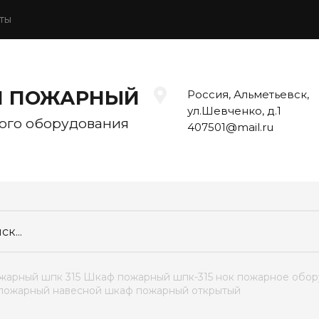
ты
Й ПОЖАРНЫЙ
Россия, Альметьевск,
ул.Шевченко, д.1
ого оборудования
407501@mail.ru
ожарный шпк 315 Шкаф пожарный шпк-315 нок пожарное обор
 пожарный навесной шкаф пожарный открытый