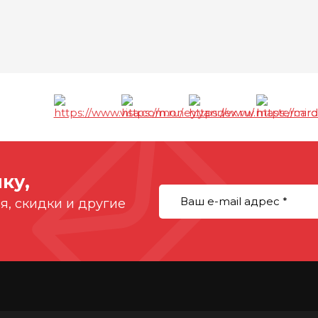
ы
ку,
, скидки и другие