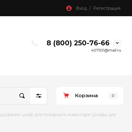
Вход / Регистрация
8 (800) 250-76-66
407501@mail.ru
Корзина
0
удование шкаф для пожарного инвентаря Шкафы для 