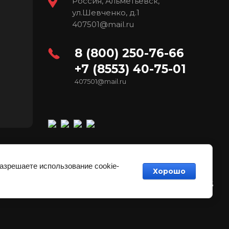
Россия, Альметьевск,
ул.Шевченко, д.1
407501@mail.ru
8 (800) 250-76-66
+7 (8553) 40-75-01
407501@mail.ru
разрешаете использование cookie-
Хорошо
создать интернет магазин
— megagroup.ru, сайты
с CMS