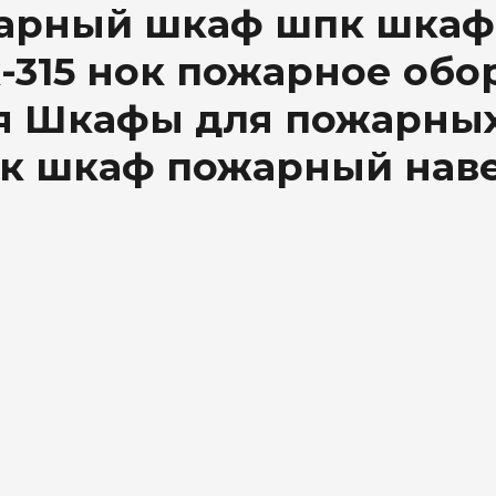
арный шкаф шпк шкаф 
315 нок пожарное обо
я Шкафы для пожарных
к шкаф пожарный нав